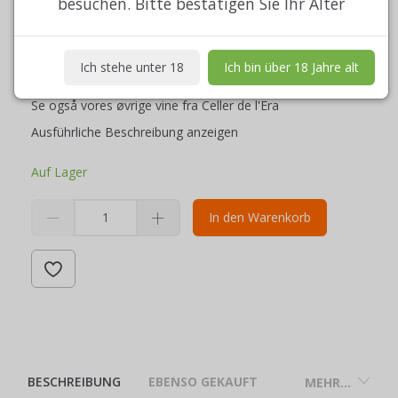
besuchen. Bitte bestätigen Sie Ihr Alter
75 cl
Certificeret økologisk.
Ich stehe unter 18
Ich bin über 18 Jahre alt
Indeholder sulfitter
Se også vores øvrige vine fra Celler de l'Era
Ausführliche Beschreibung anzeigen
Auf Lager
In den Warenkorb
BESCHREIBUNG
EBENSO GEKAUFT
MEHR...