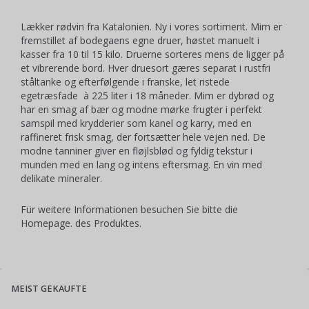
Lækker rødvin fra Katalonien. Ny i vores sortiment. Mim er
fremstillet af bodegaens egne druer, høstet manuelt i
kasser fra 10 til 15 kilo. Druerne sorteres mens de ligger på
et vibrerende bord. Hver druesort gæres separat i rustfri
ståltanke og efterfølgende i franske, let ristede
egetræsfade à 225 liter i 18 måneder. Mim er dybrød og
har en smag af bær og modne mørke frugter i perfekt
samspil med krydderier som kanel og karry, med en
raffineret frisk smag, der fortsætter hele vejen ned. De
modne tanniner giver en fløjlsblød og fyldig tekstur i
munden med en lang og intens eftersmag. En vin med
delikate mineraler.
Für weitere Informationen besuchen Sie bitte die
Homepage
. des Produktes.
MEIST GEKAUFTE