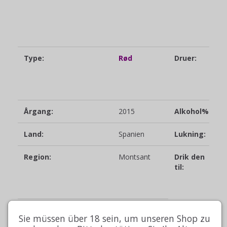
Type:
Rød
Druer:
S
G
n
S
Årgang:
2015
Alkohol%
1
Land:
Spanien
Lukning:
N
Region:
Montsant
Drik den
r
til:
a
m
k
Sie müssen über 18 sein, um unseren Shop zu
nettoindhold