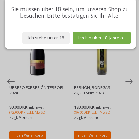
Sie müssen über 18 sein, um unseren Shop zu
MEIST GEKAUFTE
besuchen. Bitte bestätigen Sie Ihr Alter
Ich stehe unter 18
Ich bin über 18 Jahre alt
URBEZO EXPRESIÓN TERROIR
BERNÓN, BODEGAS
2024
AQUITANIA 2023
90,00DKK
120,00DKK
Inkl. MwSt
Inkl. MwSt
(
72,00DKK
Exkl. MwSt
)
(
96,00DKK
Exkl. MwSt
)
Zzgl. Versand.
Zzgl. Versand.
In den Warenkorb
In den Warenkorb