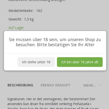
Model/Artikelnr.:
162
Gewicht:
1,5 kg
Auf Lager
Sie müssen über 18 sein, um unseren Shop zu
In den Warenkorb
besuchen. Bitte bestätigen Sie Ihr Alter
Ich stehe unter 18
Ich bin über 18 Jahre alt
BESCHREIBUNG
EBENSO GEKAUFT
MEHR...
Signaturvin. Her er det vinmageren, der bestemmer! Der
anvendes kun druer fra området omkring Peñazuela i
Ainzón, hvor kun de druer, der giver masser af frugt og en