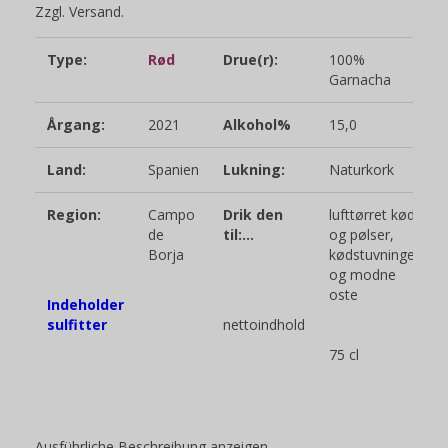
Zzgl. Versand.
Type:
Rød
Drue(r):
100%
Garnacha
Årgang:
2021
Alkohol%
15,0
Land:
Spanien
Lukning:
Naturkork
Region:
Campo
Drik den
lufttørret kød
de
til:…
og pølser,
Borja
kødstuvninger
og modne
oste
Indeholder
sulfitter
nettoindhold
75 cl
Ausführliche Beschreibung anzeigen