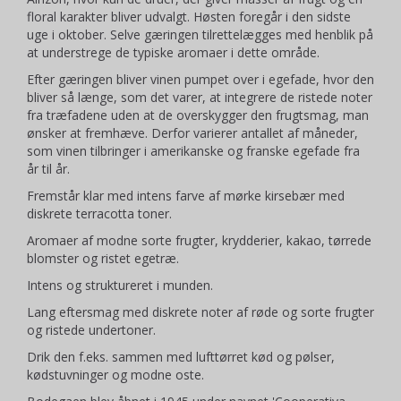
floral karakter bliver udvalgt. Høsten foregår i den sidste
uge i oktober. Selve gæringen tilrettelægges med henblik på
at understrege de typiske aromaer i dette område.
Efter gæringen bliver vinen pumpet over i egefade, hvor den
bliver så længe, som det varer, at integrere de ristede noter
fra træfadene uden at de overskygger den frugtsmag, man
ønsker at fremhæve. Derfor varierer antallet af måneder,
som vinen tilbringer i amerikanske og franske egefade fra
år til år.
Fremstår klar med intens farve af mørke kirsebær med
diskrete terracotta toner.
Aromaer af modne sorte frugter, krydderier, kakao, tørrede
blomster og ristet egetræ.
Intens og struktureret i munden.
Lang eftersmag med diskrete noter af røde og sorte frugter
og ristede undertoner.
Drik den f.eks. sammen med lufttørret kød og pølser,
kødstuvninger og modne oste.