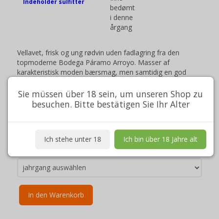
Indeholder sulfitter
bedømt
i denne
årgang
Vellavet, frisk og ung rødvin uden fadlagring fra den
topmoderne Bodega Páramo Arroyo. Masser af
karakteristisk moden bærsmag, men samtidig en god
syrebalance.
Sie müssen über 18 sein, um unseren Shop zu
besuchen. Bitte bestätigen Sie Ihr Alter
Ausführliche Beschreibung anzeigen
Model/Artikelnr.:
174
Ich stehe unter 18
Ich bin über 18 Jahre alt
Jahrgang:
In den Warenkorb