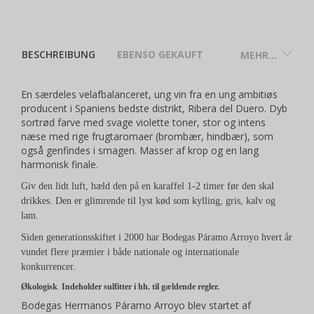
BESCHREIBUNG
EBENSO GEKAUFT
MEHR...
En særdeles velafbalanceret, ung vin fra en ung ambitiøs
producent i Spaniens bedste distrikt, Ribera del Duero. Dyb
sortrød farve med svage violette toner, stor og intens
næse med rige frugtaromaer (brombær, hindbær), som
også genfindes i smagen. Masser af krop og en lang
harmonisk finale.
Giv den lidt luft, hæld den på en karaffel 1-2 timer før den skal
drikkes. Den er glimrende til lyst kød som kylling, gris, kalv og
lam.
Siden generationsskiftet i 2000 har Bodegas Páramo Arroyo hvert år
vundet flere præmier i både nationale og internationale
konkurrencer.
Ø
kologisk
.
Indeholder sulfitter i hh. til gældende regler.
Bodegas Hermanos Páramo Arroyo blev startet af