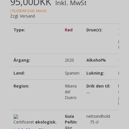
95,00DKK
Inkl. MwSt
(
76,00DKK
Exkl. MwSt
)
Zzgl. Versand.
Type:
Rød
Drue(r):
100%
Tempr
(Tinta
Païs)
Årgang:
2020
Alkohol%
14,5
Land:
Spanien
Lukning:
Natur
Region:
Ribera
Drik den til:
lyst k
del
…
som ky
Duero
gris, 
lam
Guía
nettoindhold
Certificeret
økologisk.
Peñín:
75 cl
Ikke