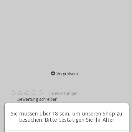
Vergrößern
0
Bewertungen
Bewertung schreiben
13,00DKK
Inkl. MwSt
Sie müssen über 18 sein, um unseren Shop zu
besuchen. Bitte bestätigen Sie Ihr Alter
(
13,00DKK
Exkl. MwSt
)
Zzgl. Versand.