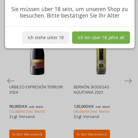
Sie müssen über 18 sein, um unseren Shop zu
MEIST GEKAUFTE
besuchen. Bitte bestätigen Sie Ihr Alter
Ich stehe unter 18
Ich bin über 18 Jahre alt
URBEZO EXPRESIÓN TERROIR
BERNÓN, BODEGAS
2024
AQUITANIA 2023
90,00DKK
120,00DKK
Inkl. MwSt
Inkl. MwSt
(
72,00DKK
Exkl. MwSt
)
(
96,00DKK
Exkl. MwSt
)
Zzgl. Versand.
Zzgl. Versand.
In den Warenkorb
In den Warenkorb