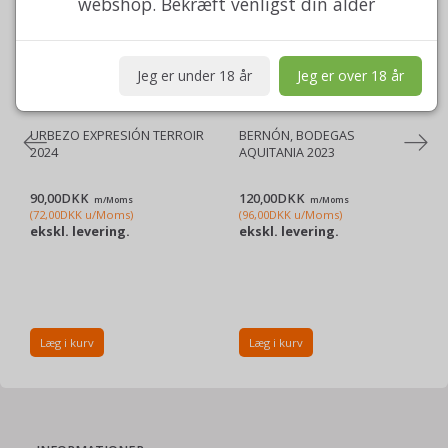
webshop. Bekræft venligst din alder
Jeg er under 18 år
Jeg er over 18 år
URBEZO EXPRESIÓN TERROIR
BERNÓN, BODEGAS
2024
AQUITANIA 2023
90,00DKK
120,00DKK
m/Moms
m/Moms
(
72,00DKK
u/Moms
)
(
96,00DKK
u/Moms
)
ekskl. levering.
ekskl. levering.
Læg i kurv
Læg i kurv