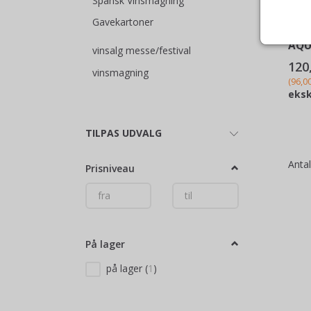
Spansk Vinsmagning
Gavekartoner
BER
AQU
vinsalg messe/festival
120
vinsmagning
(
96,0
eksk
Skifte
TILPAS UDVALG
filter
Anta
Prisniveau
På lager
på lager
(
1
)