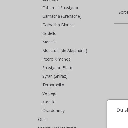
Cabernet Sauvignon
Sorte
Garnacha (Grenache)
Garnacha Blanca
Godello
Mencía
Moscatel (de Alejandría)
Pedro Ximenez
Sauvignon Blanc
Syrah (Shiraz)
Tempranillo
Verdejo
Xarel.lo
Du s
Chardonnay
OLIE