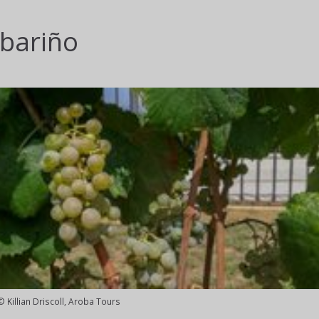
lbariño
© Killian Driscoll, Aroba Tours