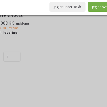
Jeg er under 18 år
Jeg er ove
NÓN, BODEGAS
ITANIA 2023
,00DKK
m/Moms
0DKK
u/Moms
)
l. levering.
l