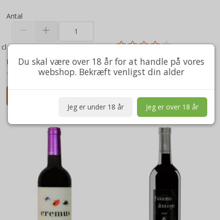
Antal
cl
Du skal være over 18 år for at handle på vores
Model/varenr.:
379
Model/varenr.:
174
webshop. Bekræft venligst din alder
1,4 kg
1,3 kg
Læg i kurv
Se produktet
Jeg er under 18 år
Jeg er over 18 år