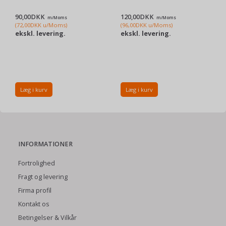
90,00DKK
120,00DKK
m/Moms
m/Moms
(
72,00DKK
u/Moms
)
(
96,00DKK
u/Moms
)
ekskl. levering.
ekskl. levering.
Læg i kurv
Læg i kurv
INFORMATIONER
Fortrolighed
Fragt og levering
Firma profil
Kontakt os
Betingelser & Vilkår