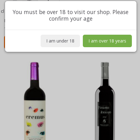
You must be over 18 to visit our shop. Please
cl
confirm your age
Model:
379
Model:
174
1,4 kg
1,3 kg
I am under 18
I am over 18 years
Add to cart
See all options