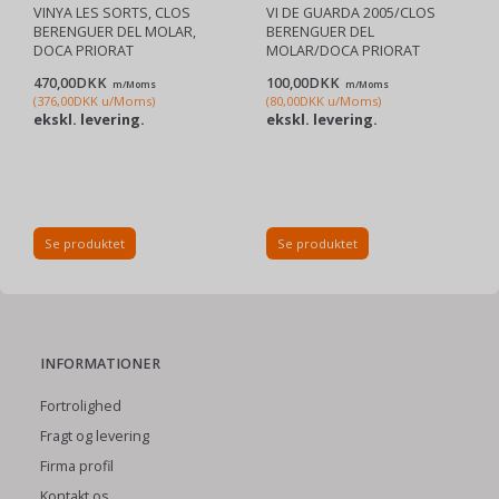
VINYA LES SORTS, CLOS
VI DE GUARDA 2005/CLOS
BERENGUER DEL MOLAR,
BERENGUER DEL
DOCA PRIORAT
MOLAR/DOCA PRIORAT
470,00DKK
100,00DKK
m/Moms
m/Moms
(
376,00DKK
u/Moms
)
(
80,00DKK
u/Moms
)
ekskl. levering.
ekskl. levering.
Se produktet
Se produktet
INFORMATIONER
Fortrolighed
Fragt og levering
Firma profil
Kontakt os