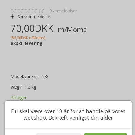
0
anmeldelser
Skriv anmeldelse
70,00DKK
m/Moms
(
56,00DKK
u/Moms
)
ekskl. levering.
Model/varenr.:
278
Vægt:
1,3 kg
På lager
Du skal være over 18 år for at handle på vores
Læg i kurv
webshop. Bekræft venligst din alder