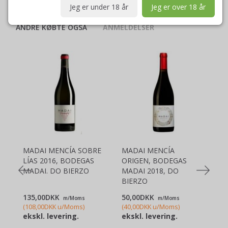
Jeg er under 18 år
Jeg er over 18 år
ANDRE KØBTE OGSÅ
ANMELDELSER
MADAI MENCÍA SOBRE
MADAI MENCÍA
"
LÍAS 2016, BODEGAS
ORIGEN, BODEGAS
2
MADAI. DO BIERZO
MADAI 2018, DO
2
BIERZO
135,00DKK
50,00DKK
8
m/Moms
m/Moms
(
108,00DKK
u/Moms
)
(
40,00DKK
u/Moms
)
(
6
ekskl. levering.
ekskl. levering.
ek