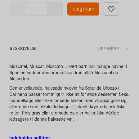
Læg i kurv
BESKRIVELSE
LÆS MERE...
Moscatel, Muscat, Moscato….kært barn har mange navne. I
Spanien hedder den aromatiske drue altså Moscatel de
Alejandría.
Denne vellavede, halvsøde hvidvin fra Solar de Urbezo i
Cariñena passer fortrinligt til ikke alt for søde desserter, f.eks.
mandelkage eller ikke for søde tærter, men vil også gøre sig
glimrende som afkølet ledsager til stærkt krydrede asiatiske
retter. Fois gras eller cremede oste er heller ikke dårlige
ledsagere til denne halvsøde vin.
Indeholder sulfitter