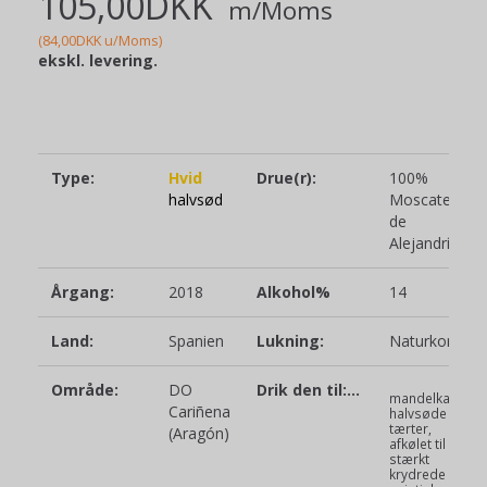
105,00DKK
m/Moms
(
84,00DKK
u/Moms
)
ekskl. levering.
Type:
Hvid
Drue(r):
100%
halvsød
Moscatel
de
Alejandría
Årgang:
2018
Alkohol%
14
Land:
Spanien
Lukning:
Naturkork
Område:
DO
Drik den til:…
mandelkage,
Cariñena
halvsøde
tærter,
(Aragón)
afkølet til
stærkt
krydrede