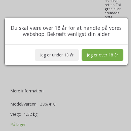
asiatiske
retter. Fois
gras eller
cremede
oste
Du skal være over 18 år for at handle på vores
Guía
nettoindhold
webshop. Bekræft venligst din alder
75 cl
Peñin:
Certificeret
økologisk
Jeg er under 18 år
Jeg er over 18 år
Indeholder
sulfitter
Mere information
Model/varenr.:
396/410
Vægt:
1,32 kg
På lager