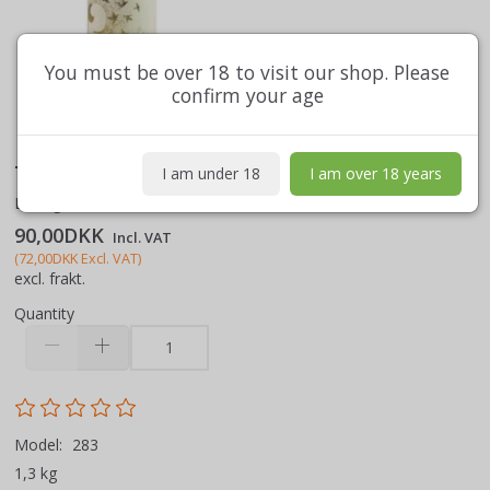
You must be over 18 to visit our shop. Please
confirm your age
TRES CANTOS 2024
I am under 18
I am over 18 years
Bodegas García\Revalo
90,00DKK
Incl. VAT
(
72,00DKK
Excl. VAT
)
excl. frakt.
Quantity
Model:
283
1,3 kg