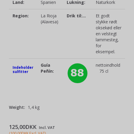
Land:
Spanien
Lukning:
Naturkork
Region:
La Rioja
Drik til:...
Et godt
(Alavesa)
stykke rødt
oksekød eller
en velstegt
lammesteg,
for
eksempel.
Guía
nettoindhold
Indeholder
Peñín:
75 cl
sulfitter
Weight:
1,4 kg
125,00DKK
Incl. VAT
(
100,00DKK
Excl. VAT
)