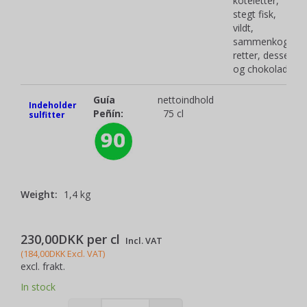
koteletter,
stegt fisk,
vildt,
sammenkogte
retter, dessert
og chokolade
Guía
nettoindhold
Indeholder
Peñín:
75 cl
sulfitter
Weight:
1,4 kg
230,00DKK per
cl
Incl. VAT
(
184,00DKK
Excl. VAT
)
excl. frakt.
In stock