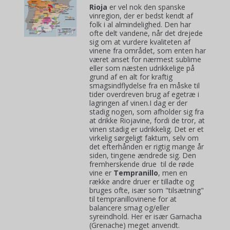
Rioja
er vel nok den spanske
vinregion, der er bedst kendt af
folk i al almindelighed. Den har
ofte delt vandene, når det drejede
sig om at vurdere kvaliteten af
vinene fra området, som enten har
været anset for nærmest sublime
eller som næsten udrikkelige på
grund af en alt for kraftig
smagsindflydelse fra en måske til
tider overdreven brug af egetræ i
lagringen af vinen.I dag er der
stadig nogen, som afholder sig fra
at drikke Riojavine, fordi de tror, at
vinen stadig er udrikkelig. Det er et
virkelig sørgeligt faktum, selv om
det efterhånden er rigtig mange år
siden, tingene ændrede sig. Den
fremherskende drue til de røde
vine er
Tempranillo
, men en
række andre druer er tilladte og
bruges ofte, især som "tilsætning"
til tempranillovinene for at
balancere smag og/eller
syreindhold. Her er især Garnacha
(Grenache) meget anvendt.