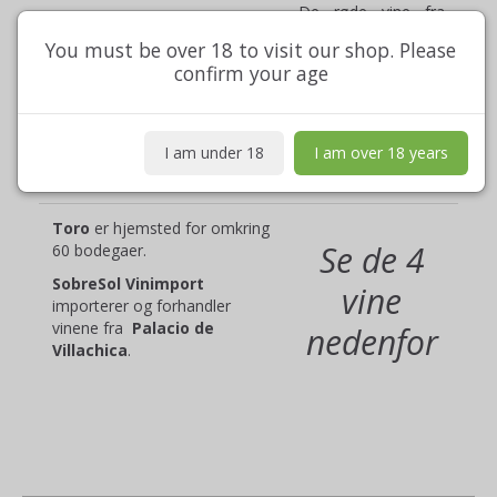
De røde vine fra
området er som
You must be over 18 to visit our shop. Please
regel ganske
confirm your age
kraftige og
alkoholstærke.
Muy
carnoso,
eller på
dansk: 'kødfulde',
I am under 18
I am over 18 years
'saftige'.
Toro
er hjemsted for omkring
Se de 4
60 bodegaer.
SobreSol Vinimport
vine
importerer og forhandler
vinene fra
Palacio de
nedenfor
Villachica
.