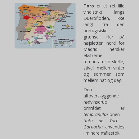
Toro
er et ret lille
vindistrikt langs
Duerofloden, ikke
langt fra den
portugisiske
grænse. Her på
højsletten nord for
Madrid hersker
ekstreme
temperaturforskelle,
såvel mellem vinter
og sommer som
mellem nat og dag.
Den
altoverskyggende
rødvinsdrue i
området er
tempranillo
klonen
tinta de Toro.
G
arnacha
anvendes
i mindre målestok.