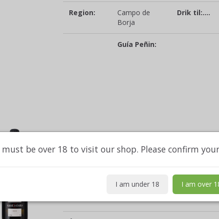
Region:
Campo de
Drik til:....
Borja
Guía Peñin:
BOD. SANTO CRISTO CAVA BRUT NATUR
 must be over 18 to visit our shop. Please confirm you
Type:
mousserende
Drue(r):
(tør)
I am under 18
I am over 1