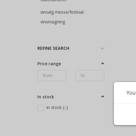
vinsalg messe/festival
vinsmagning
Toggle
REFINE SEARCH
filter
Price range
You
In stock
in stock
(
2
)