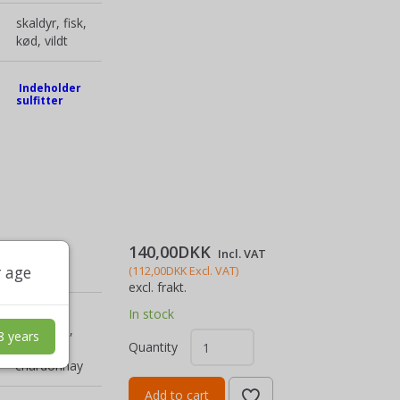
skaldyr, fisk,
kød, vildt
Indeholder
sulfitter
140,00DKK
Incl. VAT
r age
(
112,00DKK
Excl. VAT
)
excl. frakt.
75%
In stock
macabeo,
8 years
Quantity
25%
chardonnay
Add to cart