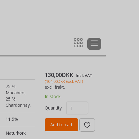
130,00DKK
Incl. VAT
(
104,00DKK
Excl. VAT
)
75 %
excl. frakt.
Macabeo,
In stock
25 %
Chardonnay.
Quantity
11,5%
Add to cart
Naturkork