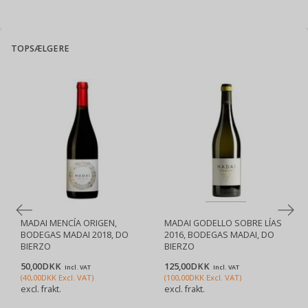
TOPSÆLGERE
MADAI MENCÍA ORIGEN,
MADAI GODELLO SOBRE LÍAS
BODEGAS MADAI 2018, DO
2016, BODEGAS MADAI, DO
BIERZO
BIERZO
50,00DKK
125,00DKK
Incl. VAT
Incl. VAT
(
40,00DKK
Excl. VAT
)
(
100,00DKK
Excl. VAT
)
excl. frakt.
excl. frakt.