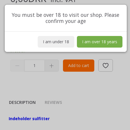
(
0,00DKK
Excl. VAT
)
excl. frakt.
You must be over 18 to visit our shop. Please
confirm your age
Indeholder
nettoindhold
75 cl
View full description
I am under 18
I am over 18 years
In stock
Add to cart
DESCRIPTION
REVIEWS
Indeholder sulfitter