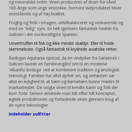
og mineralske noter. Vinen produceres af druer fra såvel
100-årige som unge vinstokke, hvorved slutproduktet bliver
enestående og af høj kvalitet.
Frugtig og frisk i smagen, velafbalanceret og vedvarende og
med en "livlig" syre. En helt igennem fantastisk hvidvin fra
Galicien i det nordvestligste Spanien.
Uovertruffen til fisk og ikke mindst skaldyr. Eller til hvide
skimmeloste. Også fantastisk til krydrede asiatiske retter.
Bodegas Aquitania opstod, da en vindyrker fra Sanxenxo i
Galicien lavede en familievingård om til en moderne
'Albariño bodega' ved at kombinere tradition og ønologisk
teknologi. Familien har altid dyrket vin, og vinhøsten var
altid en lejlighed til, at børn og børnebørn kunne mødes til
markarbejdet. De solgte vinen til kendte barer og folk der
kom forbi. Senere ændrede man lidt efter lidt konceptet,
øgede produktionen og forbedrede vinen gennem brug af
de nyere teknologier.
Indeholder sulfitter