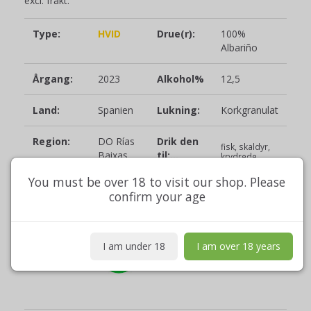
excl. frakt.
Type:
HVID
Drue(r):
100%
Albariño
Årgang:
2023
Alkohol%
12,5
Land:
Spanien
Lukning:
Korkgranulat
Region:
DO Rías
Drik den
fisk, skaldyr,
Baixas
til:...
krydrede
asiatiske
retter
You must be over 18 to visit our shop. Please
confirm your age
Guía
Indhold:
75 cl.
Indeholder
Peñín:
sulfitter
I am under 18
I am over 18 years