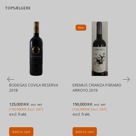
TOPSÆLGERE
New
BODEGAS COVILA RESERVA
EREMUS CRIANZA PÁRAMO
2018
ARROYO 2019
125,00DKK
150,00DKK
Incl. VAT
Incl. VAT
(
100,00DKK
Excl. VAT
)
(
150,00DKK
Excl. VAT
)
excl. frakt.
excl. frakt.
Add to cart
Add to cart