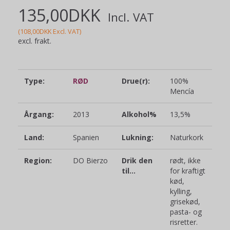
135,00DKK
Incl. VAT
(
108,00DKK
Excl. VAT
)
excl. frakt.
Type:
RØD
Drue(r):
100%
Mencía
Årgang:
2013
Alkohol%
13,5%
Land:
Spanien
Lukning:
Naturkork
Region:
DO Bierzo
Drik den
rødt, ikke
til...
for kraftigt
kød,
kylling,
grisekød,
pasta- og
risretter.