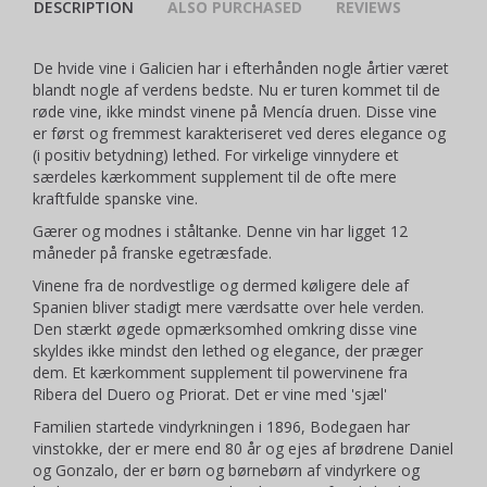
DESCRIPTION
ALSO PURCHASED
REVIEWS
De hvide vine i Galicien har i efterhånden nogle årtier været
blandt nogle af verdens bedste. Nu er turen kommet til de
røde vine, ikke mindst vinene på Mencía druen. Disse vine
er først og fremmest karakteriseret ved deres elegance og
(i positiv betydning) lethed. For virkelige vinnydere et
særdeles kærkomment supplement til de ofte mere
kraftfulde spanske vine.
Gærer og modnes i ståltanke. Denne vin har ligget 12
måneder på franske egetræsfade.
Vinene fra de nordvestlige og dermed køligere dele af
Spanien bliver stadigt mere værdsatte over hele verden.
Den stærkt øgede opmærksomhed omkring disse vine
skyldes ikke mindst den lethed og elegance, der præger
dem. Et kærkomment supplement til powervinene fra
Ribera del Duero og Priorat. Det er vine med 'sjæl'
Familien startede vindyrkningen i 1896, Bodegaen har
vinstokke, der er mere end 80 år og ejes af brødrene Daniel
og Gonzalo, der er børn og børnebørn af vindyrkere og