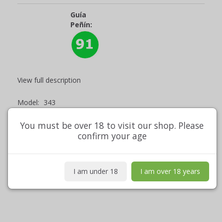
Guía
Peñín:
View full description
Model:
343
Weight:
1,6 kg
You must be over 18 to visit our shop. Please
confirm your age
In stock
Add to cart
I am under 18
I am over 18 years