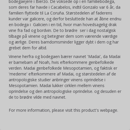
bodegaejere i Bierzo. De voksede op i en familiebodega,
som deres far havde i Cacabelos, indtil Gonzalo var 6 år, da
familien flyttede til La Coruña. Størstedelen af faderens
kunder var galicere, og derfor besluttede han at åbne endnu
en bodega i Galicien i en tid, hvor man hovedsagelig drak
vine fra fad og bordvin. De to brødre ser i dag nostalgisk
tilbage på vinene og betegner dem som værende værdige
og ærlige. Deres barndomsminder ligger dybt i dem og har
grebet dem for altid.
Vinene herfra og bodegaen bærer navnet 'Madai', da Madai
er barnebarn af Noah, hvis efterkommere genbefolkede
verden. Madai genbefolkede Mesopotamien, og faktisk er
'mederne' efterkommere af Madai, og størstedelen af de
antropologiske studier anbringer vinens oprindelse i
Mesopotamien. Madai lukker cirklen mellem vinens
oprindelse og den antropologiske oprindelse. og desuden er
de to brødre vilde med navnet.
For more information, please visit this product's
webpage
.