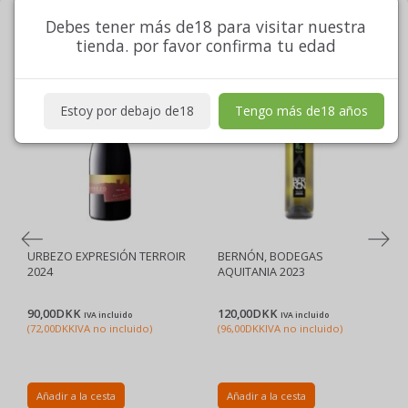
Debes tener más de18 para visitar nuestra
TOPSÆLGERE
tienda. por favor confirma tu edad
Estoy por debajo de18
Tengo más de18 años
URBEZO EXPRESIÓN TERROIR
BERNÓN, BODEGAS
2024
AQUITANIA 2023
90,00DKK
120,00DKK
IVA incluido
IVA incluido
(
72,00DKK
IVA no incluido
)
(
96,00DKK
IVA no incluido
)
Añadir a la cesta
Añadir a la cesta