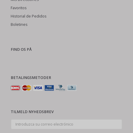
Favoritos
Historial de Pedidos
Boletines
FIND OS PÅ
BETALINGSMETODER
TILMELD NYHEDSBREV
Introduzca
su
correo