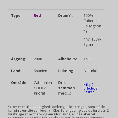
Type:
Rød
Drue(r):
100%
Cabernet
Sauvignon
*)
hhv. 100%
Syrah
Årgang:
2008
Alkohol%:
15.0
Land:
Spanien
Lukning:
Naturkork
Område:
Catalonien
Drik
Klik på
/ DOCa
sammen
billedet af
flasken
Priorat
med...:
*) Der er en lille "pudsighed" omkring etiketteringen, som måske
kan pirre enkelte samlere :-) : Clos Berenguer lavede de første år 2
forskellige enkeltmark- og enkeltdruevine, en på Cabernet
Sauvignon og en på Syrah. Trykkeriet, der leverede etiketterne til