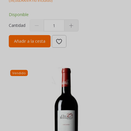
(
56,00DKK
IVA no incluido
)
Disponible
Cantidad
Añadir a la cesta
Vendido