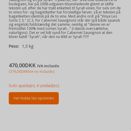
bodegaen, har på 2008-udgaven tilsyneladende glemt at skifte
teksten ud, efter de har trykt etiketten til Syrah vinen, for selv om de
to vines for- og bagetiketter har forskellige farver, så er teksten på
bagetiketten identisk på de to vine. Med andre ord: på "Vinya Les
Sorts C.S." (C.S. for Cabernet Sauvignon) står der (på både spansk
og engelsk) fuldstændig det samme, nemlig at "denne vin er
fremstillet 100% med sorten Syrah..." (I dansk oversættelse,
naturligvis). Det er vel lidt synd for Cabernet Sauvignon at den
bliver kaldt "Syrah", når den nu IKKE er Syrah ?!?!?
Peso:
1,5 kg
470,00DKK
IVA incluido
(
376,00DKK
IVA no incluido
)
Solo queda(n) 4 unidad(es)
Ver todas las opciones