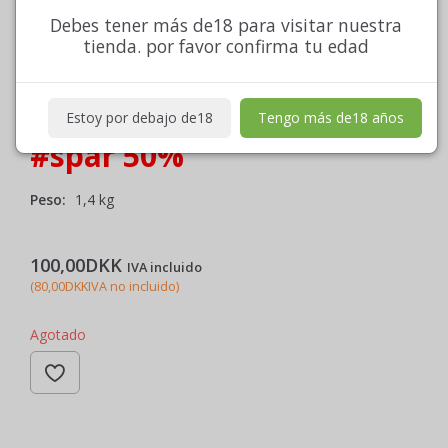
Land:
Spanien
Lukning:
Naturkork
Debes tener más de18 para visitar nuestra
tienda. por favor confirma tu edad
Region:
DOCa
Drik den
Klik på
Priorat
billedet af
til:…
flasken
Estoy por debajo de18
Tengo más de18 años
#spar 50%
Peso:
1,4 kg
100,00DKK
IVA incluido
(
80,00DKK
IVA no incluido
)
Agotado