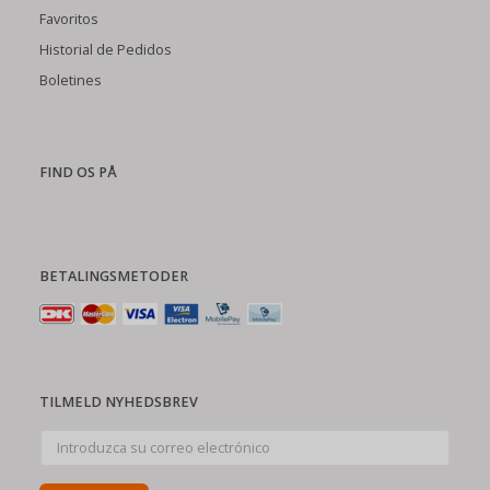
Favoritos
Historial de Pedidos
Boletines
FIND OS PÅ
BETALINGSMETODER
TILMELD NYHEDSBREV
Introduzca
su
correo