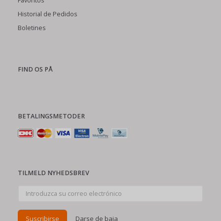
Favoritos
Historial de Pedidos
Boletines
FIND OS PÅ
BETALINGSMETODER
TILMELD NYHEDSBREV
Introduzca
su
correo
electrónico
Suscribirse
Darse de baja