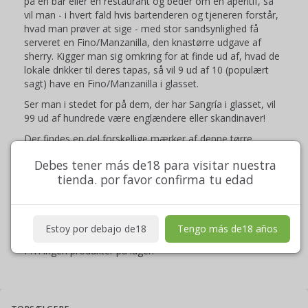
på en bar eller en restaurant og beder om en aperitif, så
vil man - i hvert fald hvis bartenderen og tjeneren forstår,
hvad man prøver at sige - med stor sandsynlighed få
serveret en Fino/Manzanilla, den knastørre udgave af
sherry. Kigger man sig omkring for at finde ud af, hvad de
lokale drikker til deres tapas, så vil 9 ud af 10 (populært
sagt) have en Fino/Manzanilla i glasset.
Ser man i stedet for på dem, der har Sangría i glasset, vil
99 ud af hundrede være englændere eller skandinaver!
Der findes en del forskellige mærker af denne tørre
sherrytype. De mest populære er nok "Tio Pepe" i Jerez
Debes tener más de18 para visitar nuestra
og "La Guita" i Sanlucar de Barrameda.
tienda. por favor confirma tu edad
Estoy por debajo de18
Tengo más de18 años
P.T. ingen produkter på lager!