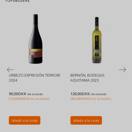
TOPSÆLGERE
URBEZO EXPRESIÓN TERROIR
BERNÓN, BODEGAS
2024
AQUITANIA 2023
90,00DKK
120,00DKK
IVA incluido
IVA incluido
(
72,00DKK
IVA no incluido
)
(
96,00DKK
IVA no incluido
)
Añadir a la cesta
Añadir a la cesta