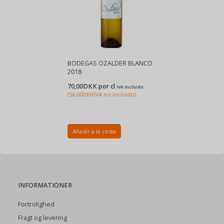
BODEGAS OZALDER BLANCO
2018
70,00DKK por
cl
IVA incluido
(
56,00DKK
IVA no incluido
)
Añadir a la cesta
INFORMATIONER
Fortrolighed
Fragt og levering