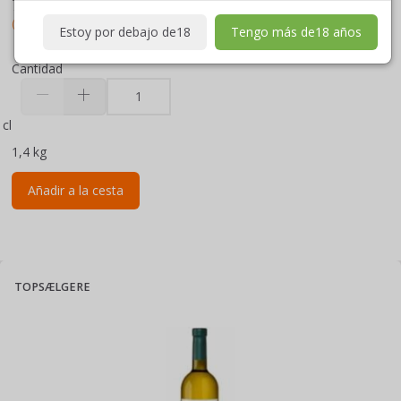
70,00DKK por
cl
IVA incluido
(
56,00DKK
IVA no incluido
)
Estoy por debajo de18
Tengo más de18 años
Cantidad
cl
1,4 kg
Añadir a la cesta
TOPSÆLGERE