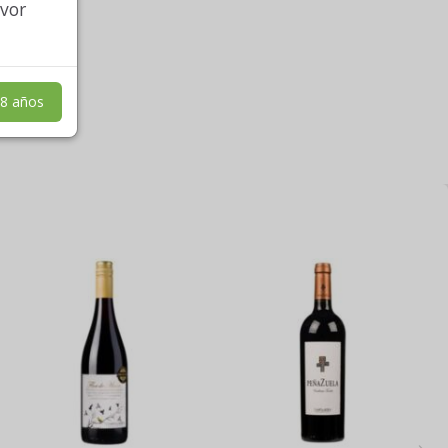
avor
8 años