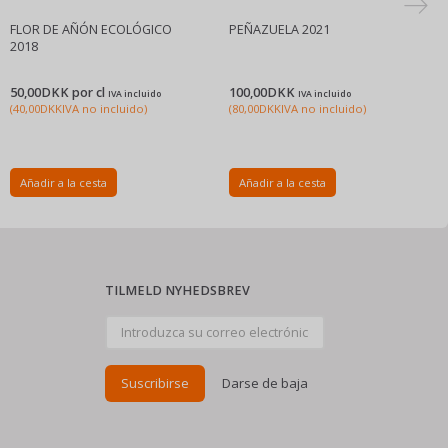
FLOR DE AÑÓN ECOLÓGICO
PEÑAZUELA 2021
2018
50,00DKK por
cl
100,00DKK
IVA incluido
IVA incluido
(
40,00DKK
IVA no incluido
)
(
80,00DKK
IVA no incluido
)
Añadir a la cesta
Añadir a la cesta
TILMELD NYHEDSBREV
Introduzca
su
correo
electrónico
Suscribirse
Darse de baja