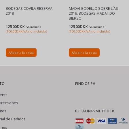
BODEGAS COVILA RESERVA
MADAI GODELLO SOBRE LÍAS
2018
2016, BODEGAS MADAI, DO
BIERZO
125,00DKK
125,00DKK
IVA incluido
IVA incluido
(
100,00DKK
IVA no incluido
)
(
100,00DKK
IVA no incluido
)
Añadir a la cesta
Añadir a la cesta
TO
FIND OS PÅ
enta
irecciones
BETALINGSMETODER
itos
rial de Pedidos
ines