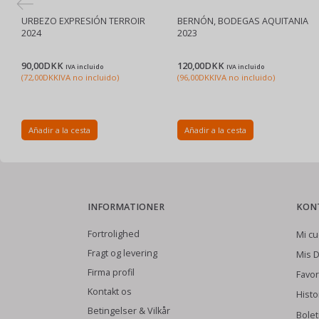
URBEZO EXPRESIÓN TERROIR
BERNÓN, BODEGAS AQUITANIA
2024
2023
90,00DKK
120,00DKK
IVA incluido
IVA incluido
(
72,00DKK
IVA no incluido
)
(
96,00DKK
IVA no incluido
)
Añadir a la cesta
Añadir a la cesta
INFORMATIONER
KON
Fortrolighed
Mi cu
Fragt og levering
Mis D
Firma profil
Favor
Kontakt os
Histo
Betingelser & Vilkår
Bolet