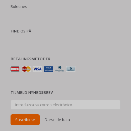
Boletines
FIND OS PÅ
BETALINGSMETODER
TILMELD NYHEDSBREV
Introduzca
su
correo
electrónico
Suscribirse
Darse de baja